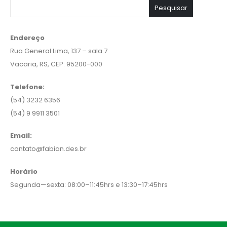
Pesquisar
Endereço
Rua General Lima, 137 – sala 7
Vacaria, RS, CEP: 95200-000
Telefone:
(54) 3232 6356
(54) 9 9911 3501
Email:
contato@fabian.des.br
Horário
Segunda—sexta: 08:00–11:45hrs e 13:30–17:45hrs